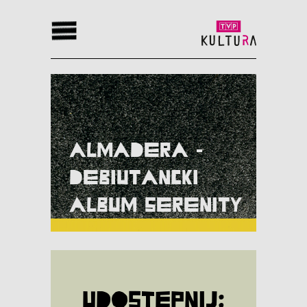
Almadera -
Debiutancki
album Serenity
Udostępnij: