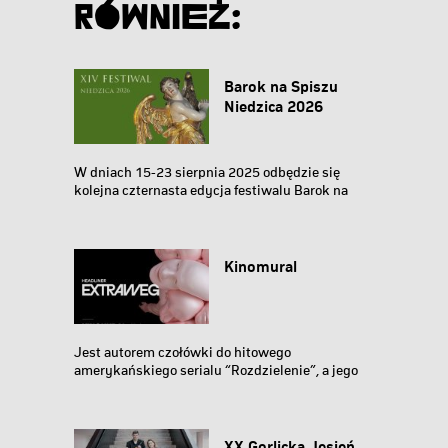
Również:
Barok na Spiszu
Niedzica 2026
W dniach 15-23 sierpnia 2025 odbędzie się
kolejna czternasta edycja festiwalu Barok na
Spiszu. Barok...
Kinomural
Jest autorem czołówki do hitowego
amerykańskiego serialu “Rozdzielenie”, a jego
surrealistyczne...
XX Gorlicka Jesień