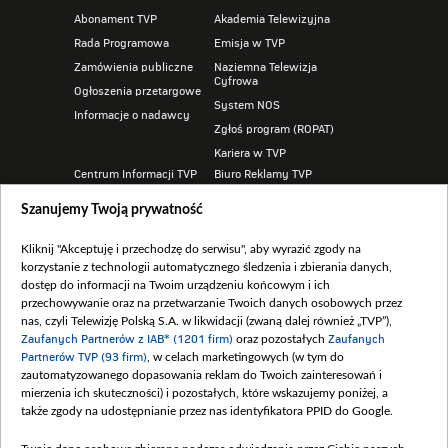
Abonament TVP
Akademia Telewizyjna
Rada Programowa
Emisja w TVP
Zamówienia publiczne
Naziemna Telewizja
Cyfrowa
Ogłoszenia przetargowe
System NOS
Informacje o nadawcy
Zgłoś program (ROPAT)
Kariera w TVP
Centrum Informacji TVP
Biuro Reklamy TVP
Program dla prasy
Oferta handlowa
Szanujemy Twoją prywatność
Serwis fotograficzny
Telegazeta ogłoszenia
Merchandising (znaki)
Sklep TVP
Kliknij "Akceptuję i przechodzę do serwisu", aby wyrazić zgody na
korzystanie z technologii automatycznego śledzenia i zbierania danych,
dostęp do informacji na Twoim urządzeniu końcowym i ich
przechowywanie oraz na przetwarzanie Twoich danych osobowych przez
nas, czyli Telewizję Polską S.A. w likwidacji (zwaną dalej również „TVP”),
Zaufanych Partnerów z IAB* (1201 firm)
oraz pozostałych
Zaufanych
Partnerów TVP (93 firm)
, w celach marketingowych (w tym do
BIP
zautomatyzowanego dopasowania reklam do Twoich zainteresowań i
REGULAMIN TVP.PL
mierzenia ich skuteczności) i pozostałych, które wskazujemy poniżej, a
także zgody na udostępnianie przez nas identyfikatora PPID do Google.
POMOC
POLITYKA PRYWATNOŚCI