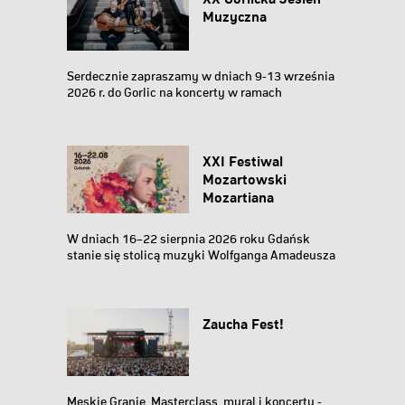
Muzyczna
Serdecznie zapraszamy w dniach 9-13 września
2026 r. do Gorlic na koncerty w ramach
jubileuszowej...
XXI Festiwal
Mozartowski
Mozartiana
W dniach 16–22 sierpnia 2026 roku Gdańsk
stanie się stolicą muzyki Wolfganga Amadeusza
Mozarta...
Zaucha Fest!
Męskie Granie, Masterclass, mural i koncerty -