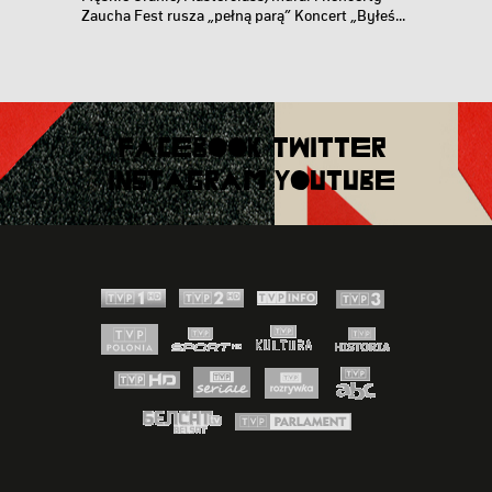
Zaucha Fest rusza „pełną parą” Koncert „Byłeś...
FACEBOOK
TWITTER
INSTAGRAM
YOUTUBE