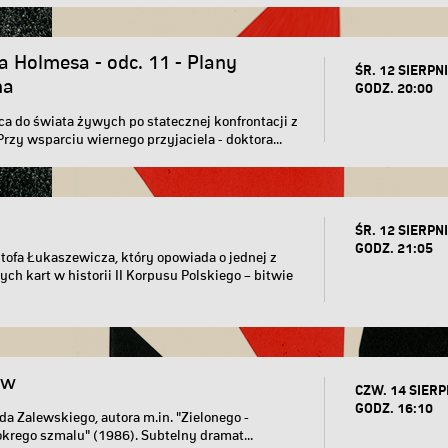
 Holmesa - odc. 11 - Plany
ŚR. 12 SIERPNI
na
GODZ. 20:00
a do świata żywych po statecznej konfrontacji z
rzy wsparciu wiernego przyjaciela - doktora...
ŚR. 12 SIERPNI
GODZ. 21:05
ofa Łukaszewicza, który opowiada o jednej z
ch kart w historii II Korpusu Polskiego – bitwie
ów
CZW. 14 SIERP
GODZ. 16:10
da Zalewskiego, autora m.in. "Zielonego -
krego szmalu" (1986). Subtelny dramat...