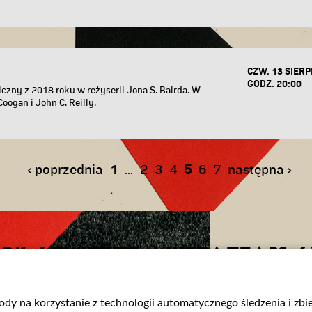
CZW. 13 SIERP
GODZ. 20:00
czny z 2018 roku w reżyserii Jona S. Bairda. W
oogan i John C. Reilly.
‹ poprzednia
1
2
3
4
5
6
7
następna ›
...
OK
/
TWITTER
/
INSTAGRAM
/
gody na korzystanie z technologii automatycznego śledzenia i zb