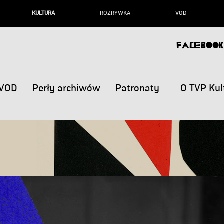
KULTURA
ROZRYWKA
VOD
FACEBOOK
VOD
Perły archiwów
Patronaty
O TVP Kul