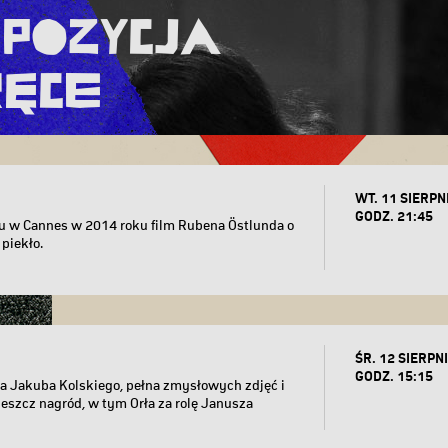
mpozycja
ręce
WT. 11 SIERPN
GODZ. 21:45
u w Cannes w 2014 roku film Rubena Östlunda o
 piekło.
ŚR. 12 SIERPNI
GODZ. 15:15
 Jakuba Kolskiego, pełna zmysłowych zdjęć i
eszcz nagród, w tym Orła za rolę Janusza