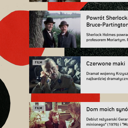
SERIALE
Powrót Sherlocka
Bruce-Partingto
Sherlock Holmes powrac
profesorem Moriartym. P
FILM
Czerwone maki
Dramat wojenny Krzyszt
najbardziej dramatyczny
o...
FILM
Dom moich syn
Debiut reżyserski Gerar
minionego" (1976) i "Mo