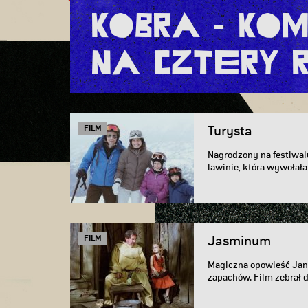
Kobra - Ko
na cztery 
FILM
Turysta
Nagrodzony na festiwal
lawinie, która wywołała
FILM
Jasminum
Magiczna opowieść Jana
zapachów. Film zebrał d
Gajosa.