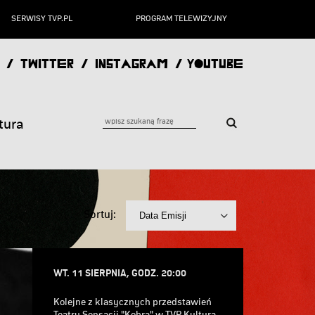
SERWISY TVP.PL
PROGRAM TELEWIZYJNY
/
TWITTER
/
INSTAGRAM
/
YOUTUBE
tura
Sortuj:
WT. 11 SIERPNIA, GODZ. 20:00
Kolejne z klasycznych przedstawień