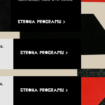
Teatru Sensacji "Kobra" w TVP Kultura.
STRONA PROGRAMU >
IA,
STRONA PROGRAMU >
A,
STRONA PROGRAMU >