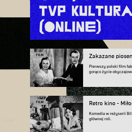
TVP Kultura
(online)
FILM
Zakazane piosen
Pierwszy polski film fa
gorąco życie obyczajow
oporu...
FILM
Retro kino - Mił
Komedia w reżyserii Bi
głównej roli.