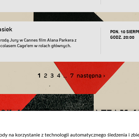
asiek
PON. 10 SIERP
GODZ. 20:00
odą Jury w Cannes film Alana Parkera z
icolasem Cage'em w rolach głównych.
1
2
3
4
7
następna ›
...
OK
/
TWITTER
/
INSTAGRAM
/
gody na korzystanie z technologii automatycznego śledzenia i zb