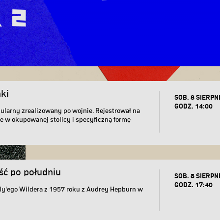
 2
ki
SOB. 8 SIERPN
GODZ. 14:00
bularny zrealizowany po wojnie. Rejestrował na
e w okupowanej stolicy i specyficzną formę
ość po południu
SOB. 8 SIERPN
GODZ. 17:40
lly'ego Wildera z 1957 roku z Audrey Hepburn w