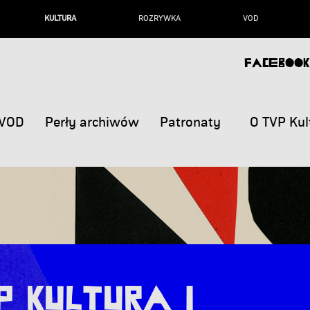
KULTURA
ROZRYWKA
VOD
FACEBOOK
VOD
Perły archiwów
Patronaty
O TVP Kul
 Kultura i