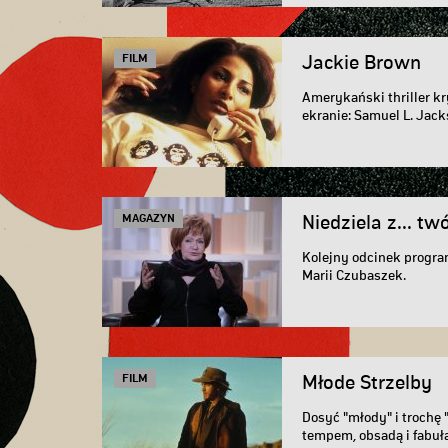
FILM
Jackie Brown
Amerykański thriller kr
ekranie: Samuel L. Jacks
MAGAZYN
Niedziela z... t
Kolejny odcinek program
Marii Czubaszek.
FILM
Młode Strzelby
Dosyć "młody" i trochę 
tempem, obsadą i fabuł