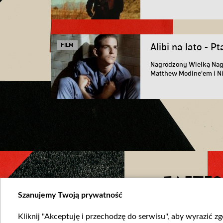
i...
FILM
Alibi na lato - Pt
Nagrodzony Wielką Nagr
Matthew Modine'em i N
FACEBO
Szanujemy Twoją prywatność
Kliknij "Akceptuję i przechodzę do serwisu", aby wyrazić z