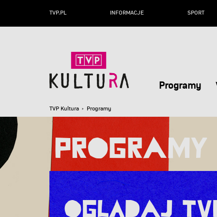
TVP.PL
INFORMACJE
SPORT
Programy
TVP Kultura
› Programy
Programy
Oglądaj TVP