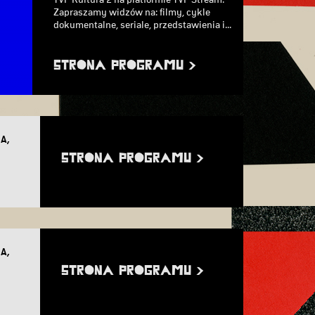
TVP Kultura 2 na platformie TVP Stream.
Zapraszamy widzów na: filmy, cykle
dokumentalne, seriale, przedstawienia i...
STRONA PROGRAMU >
IA,
STRONA PROGRAMU >
IA,
STRONA PROGRAMU >