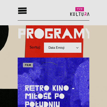
Programy
Programy
Sortuj:
FILM
Retro kino -
Miłość po
południu