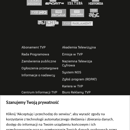
Abonament TVP
Akademia Telewizyjna
Rada Programowa
Emisja w TVP
Zamówienia publiczne
Naziemna Telewizja
Cyfrowa
Ogłoszenia przetargowe
System NOS
Informacje o nadawcy
Zgłoś program (ROPAT)
Kariera w TVP
Centrum Informacji TVP
Biuro Reklamy TVP
Program dla prasy
Oferta handlowa
Szanujemy Twoją prywatność
Serwis fotograficzny
Telegazeta ogłoszenia
Merchandising (znaki)
Sklep TVP
Kliknij "Akceptuję i przechodzę do serwisu", aby wyrazić zgody na
korzystanie z technologii automatycznego śledzenia i zbierania danych,
dostęp do informacji na Twoim urządzeniu końcowym i ich
przechowywanie oraz na przetwarzanie Twoich danych osobowych przez