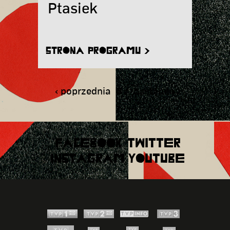
Ptasiek
STRONA PROGRAMU >
‹ poprzednia
3
następna ›
FACEBOOK
TWITTER
INSTAGRAM
YOUTUBE