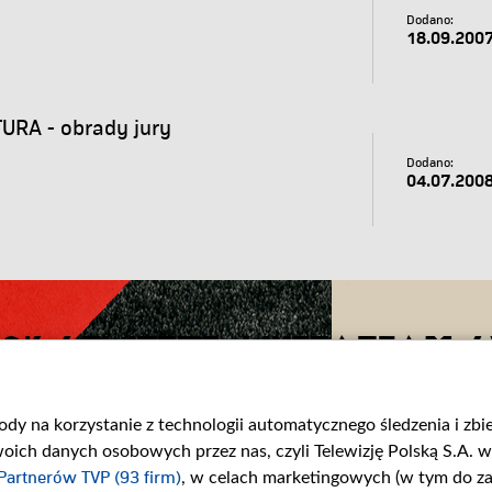
Dodano:
18.09.200
URA - obrady jury
Dodano:
04.07.200
OK
/
TWITTER
/
INSTAGRAM
/
gody na korzystanie z technologii automatycznego śledzenia i zb
ch danych osobowych przez nas, czyli Telewizję Polską S.A. w 
Partnerów TVP (93 firm)
, w celach marketingowych (w tym do 