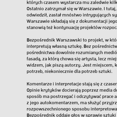
których czasem wystarcza mu zaledwie kilk
Ostatnio zatrzymał się w Warszawie. I tutaj
odwiedził, zastał mnóstwo intrygujących sy
Warszawie składają się z dokumentacji jeg
stanowią też kontynuację projektów rozpo
Bezpośrednik Warszawski to projekt, w któ
interpretują własną sztukę. Bez pośrednictw
pośrednictwa dowolnie rozumianych mediów.
fasadą, za którą chowa się artysta, lecz m
widzem, jak piszą autorzy. Jest miejscem, k
potrzeb, niekoniecznie dla potrzeb sztuki.
Komentarze i interpretacje stają się z czase
Opinie krytyków docierają poprzez media do
sposób ma postrzegać i odczytywać prace ar
z jego autokomentarzem, ma służyć przyjrz
rozpowszechnionego sposobu interpretowani
Bezpośrednik oddaje głos w sprawie sztuki