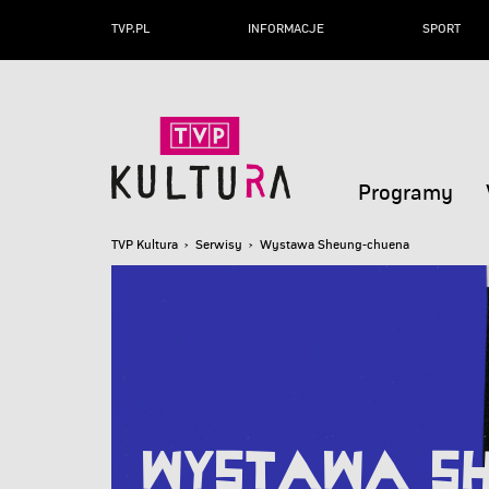
TVP.PL
INFORMACJE
SPORT
Programy
TVP Kultura
›
Serwisy
›
Wystawa Sheung-chuena
Wystawa S