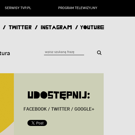
SERWISY TVP.PL
PROGRAM TELEWIZYJNY
/
TWITTER
/
INSTAGRAM
/
YOUTUBE
tura
Udostępnij:
FACEBOOK
/
TWITTER
/
GOOGLE+