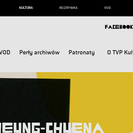
KULTURA
ROZRYWKA
VOD
FACEBOOK
VOD
Perły archiwów
Patronaty
O TVP Kul
heung-chuena