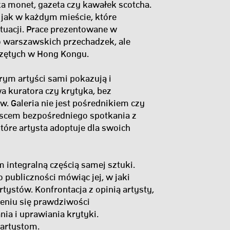
a monet, gazeta czy kawałek scotcha.
, jak w każdym mieście, które
tuacji. Prace prezentowane w
o warszawskich przechadzek, ale
czętych w Hong Kongu.
rym artyści sami pokazują i
a kuratora czy krytyka, bez
 Galeria nie jest pośrednikiem czy
iejscem bezpośredniego spotkania z
tóre artysta adoptuje dla swoich
m integralną częścią samej sztuki.
 publiczności mówiąc jej, w jaki
tystów. Konfrontacja z opinią artysty,
eniu się prawdziwości
a i uprawiania krytyki.
 artystom.