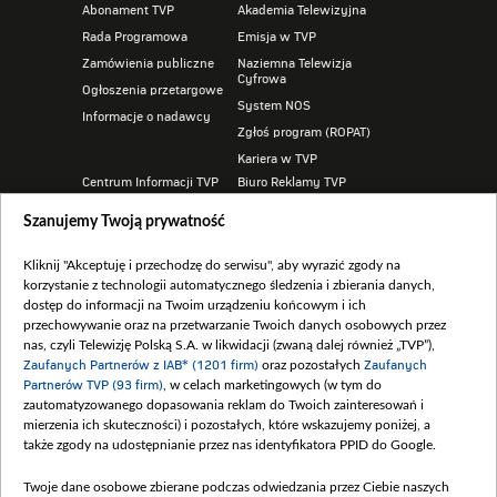
Abonament TVP
Akademia Telewizyjna
Rada Programowa
Emisja w TVP
Zamówienia publiczne
Naziemna Telewizja
Cyfrowa
Ogłoszenia przetargowe
System NOS
Informacje o nadawcy
Zgłoś program (ROPAT)
Kariera w TVP
Centrum Informacji TVP
Biuro Reklamy TVP
Program dla prasy
Oferta handlowa
Szanujemy Twoją prywatność
Serwis fotograficzny
Telegazeta ogłoszenia
Merchandising (znaki)
Sklep TVP
Kliknij "Akceptuję i przechodzę do serwisu", aby wyrazić zgody na
korzystanie z technologii automatycznego śledzenia i zbierania danych,
dostęp do informacji na Twoim urządzeniu końcowym i ich
przechowywanie oraz na przetwarzanie Twoich danych osobowych przez
nas, czyli Telewizję Polską S.A. w likwidacji (zwaną dalej również „TVP”),
Zaufanych Partnerów z IAB* (1201 firm)
oraz pozostałych
Zaufanych
Partnerów TVP (93 firm)
, w celach marketingowych (w tym do
BIP
zautomatyzowanego dopasowania reklam do Twoich zainteresowań i
REGULAMIN TVP.PL
mierzenia ich skuteczności) i pozostałych, które wskazujemy poniżej, a
także zgody na udostępnianie przez nas identyfikatora PPID do Google.
POMOC
POLITYKA PRYWATNOŚCI
Twoje dane osobowe zbierane podczas odwiedzania przez Ciebie naszych