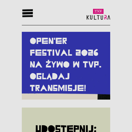
Open'er
Festival 2026
na żywo w TVP.
Oglądaj
transmisje!
Udostępnij: