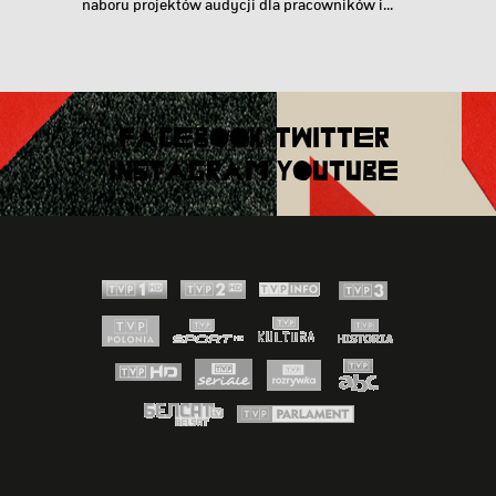
naboru projektów audycji dla pracowników i...
FACEBOOK
TWITTER
INSTAGRAM
YOUTUBE