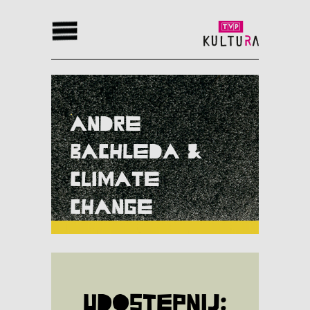
Andre
Bachleda &
Climate
Change
Udostępnij: