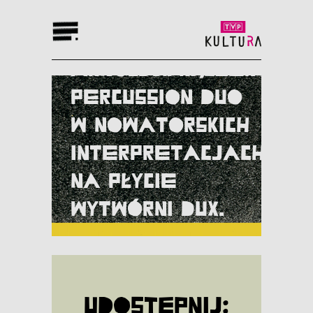
Chopin – Alter
Ego.
Arnold&Frączek
Percussion Duo
w nowatorskich
interpretacjach
na płycie
wytwórni DUX.
Udostępnij: